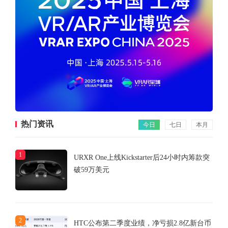
热门资讯
今日
七日
本月
1
URXR One上线Kickstarter后24小时内筹款突
破59万美元
2
HTC公布第二季度业绩，净亏损2.8亿新台币