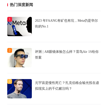
热门深度新闻
1
2023 年FAANG有矿也有坑，Meta仍是华尔
街的No.1
2
评测 | AR眼镜体验怎么样？雷鸟Air 1S给你
答案
3
元宇宙是慢性死亡？扎克伯格会输光投在虚
拟现实上的千亿赌注吗？