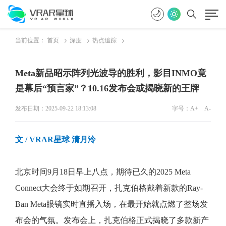
当前位置：
首页
深度
热点追踪
Meta新品昭示阵列光波导的胜利，影目INMO竟
是幕后“预言家”？10.16发布会或揭晓新的王牌
发布日期：2025-09-22 18:13:08
字号：
A+
A-
文
/ VRAR星球 清月泠
北京时间
9月1
8
日早上八点，期待已久的
2
025 Meta
Connect大会
终于如期召开，扎克伯格戴着新款的
R
ay-
B
an
M
eta眼镜实时直播入场，在最开始就点燃了整场发
布会的气氛。发布会上，扎克伯格正式揭晓了多款新产