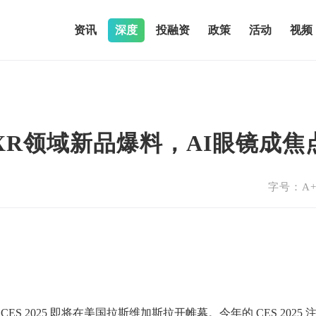
资讯
深度
投融资
政策
活动
视频
秘：XR领域新品爆料，AI眼镜成焦
字号：
A
展 CES 2025 即将在美国拉斯维加斯拉开帷幕。今年的 CES 2025 