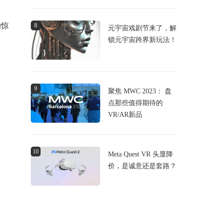
的惊
8
元宇宙戏剧节来了，解
锁元宇宙跨界新玩法！
9
聚焦 MWC 2023： 盘
点那些值得期待的
VR/AR新品
10
Meta Quest VR 头显降
价，是诚意还是套路？