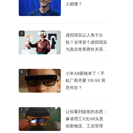
人能懂？
5
虚拟现实让人免于出
轨？全球首个虚拟现实
与真实世界两性关系研
究有结论
6
小米AR眼镜来了！手
机厂商齐聚 VR/AR 用
意何在？
7
让你看到隐形的东西：
麻省理工X光AR头显
创新物流、工业管理