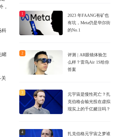
外，
1
2023 年FAANG有矿也
有坑，Meta仍是华尔街
的No.1
场科
2
先睹
评测 | AR眼镜体验怎
么样？雷鸟Air 1S给你
答案
多关
3
元宇宙是慢性死亡？扎
克伯格会输光投在虚拟
现实上的千亿赌注吗？
4
扎克伯格元宇宙之梦谁