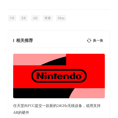
VR
XR
AR
苹果
Meta
相关推荐
换一换
任天堂向FCC提交一款新的24GHz无线设备，或用支持
Shi
AR的硬件
8K