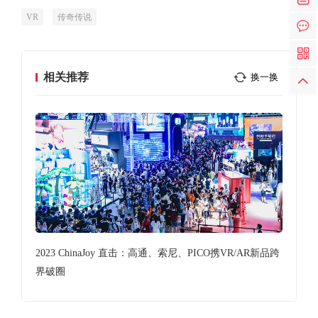
VR
传奇传说
相关推荐
换一换
代头
2023 ChinaJoy 直击：高通、索尼、PICO携VR/AR新品跨
粉
入白
界破圈